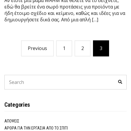
Αν είστε μια μαμά WAHM και θέλετε να το δείχνετε,
εδώ θα βρείτε ένα σωρό προτάσεις για προϊόντα με
ήδη έτοιμο σχέδιο και κείμενο, καθώς και ιδέες για να
δημιουργήσετε δικά σας. Από μια απλή […]
P
Previous
1
2
3
o
s
t
S
S
e
e
s
a
a
r
r
c
n
c
h
Categories
h
a
f
o
v
ΑΠΌΨΕΙΣ
r
:
ΆΡΘΡΑ ΓΙΑ ΤΗΝ ΕΡΓΑΣΊΑ ΑΠΌ ΤΟ ΣΠΊΤΙ