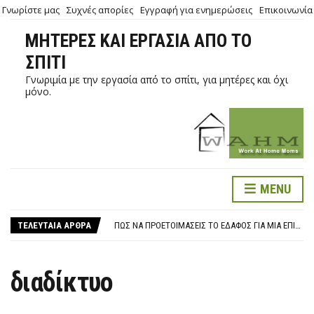
Γνωρίστε μας
Συχνές απορίες
Εγγραφή για ενημερώσεις
Επικοινωνία
ΜΗΤΈΡΕΣ ΚΑΙ ΕΡΓΑΣΊΑ ΑΠΌ ΤΟ
ΣΠΊΤΙ
Γνωριμία με την εργασία από το σπίτι, για μητέρες και όχι
μόνο.
MENU
ΤΗΛΕΡΓΑΣΊΑ ΣΕ ΚΑΙΡΟΎΣ ΠΑΝΔΗΜΊΑΣ
VIDEO ΓΙΑ ΤΑ ΠΛΕΟΝΕΚΤΉΜΑΤΑ ΤΗΣ ΕΡΓΑΣΊΑΣ ΑΠΌ ΤΟ ΣΠΊΤΙ
ΤΕΛΕΥΤΑΊΑ ΆΡΘΡΑ
ΠΏΣ ΝΑ ΠΡΟΕΤΟΙΜΆΣΕΙΣ ΤΟ ΈΔΑΦΟΣ ΓΙΑ ΜΙΑ ΕΠΙΤΥΧΗΜΈΝΗ ΕΤΑΙΡΙΚΉ ΤΗΛΕΔΙΆΣΚΕΨΗ
ΤΗΛΕΡΓΑΣΊΑ ΣΕ ΚΑΙΡΟΎΣ ΠΑΝΔΗΜΊΑΣ
VIDEO ΓΙΑ ΤΑ ΠΛΕΟΝΕΚΤΉΜΑΤΑ ΤΗΣ ΕΡΓΑΣΊΑΣ ΑΠΌ ΤΟ ΣΠΊΤΙ
διαδίκτυο