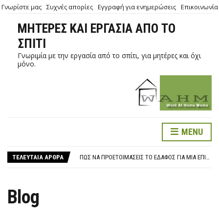
Γνωρίστε μας
Συχνές απορίες
Εγγραφή για ενημερώσεις
Επικοινωνία
ΜΗΤΈΡΕΣ ΚΑΙ ΕΡΓΑΣΊΑ ΑΠΌ ΤΟ
ΣΠΊΤΙ
Γνωριμία με την εργασία από το σπίτι, για μητέρες και όχι
μόνο.
MENU
ΤΗΛΕΡΓΑΣΊΑ ΣΕ ΚΑΙΡΟΎΣ ΠΑΝΔΗΜΊΑΣ
VIDEO ΓΙΑ ΤΑ ΠΛΕΟΝΕΚΤΉΜΑΤΑ ΤΗΣ ΕΡΓΑΣΊΑΣ ΑΠΌ ΤΟ ΣΠΊΤΙ
ΤΕΛΕΥΤΑΊΑ ΆΡΘΡΑ
ΠΏΣ ΝΑ ΠΡΟΕΤΟΙΜΆΣΕΙΣ ΤΟ ΈΔΑΦΟΣ ΓΙΑ ΜΙΑ ΕΠΙΤΥΧΗΜΈΝΗ ΕΤΑΙΡΙΚΉ ΤΗΛΕΔΙΆΣΚΕΨΗ
ΤΗΛΕΡΓΑΣΊΑ ΣΕ ΚΑΙΡΟΎΣ ΠΑΝΔΗΜΊΑΣ
VIDEO ΓΙΑ ΤΑ ΠΛΕΟΝΕΚΤΉΜΑΤΑ ΤΗΣ ΕΡΓΑΣΊΑΣ ΑΠΌ ΤΟ ΣΠΊΤΙ
Blog