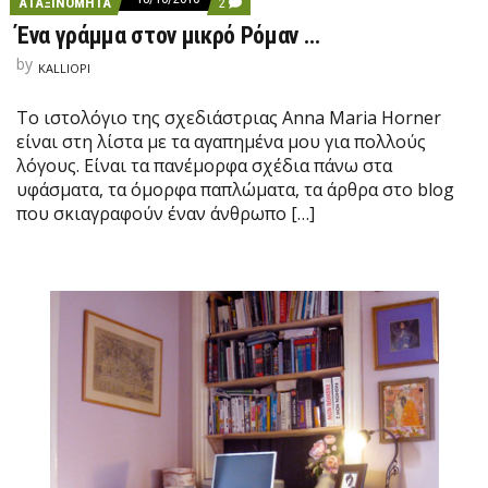
C
ΑΤΑΞΙΝΌΜΗΤΑ
2
O
Ένα γράμμα στον μικρό Ρόμαν …
M
M
by
E
KALLIOPI
N
T
Το ιστολόγιο της σχεδιάστριας Anna Maria Horner
O
N
είναι στη λίστα με τα αγαπημένα μου για πολλούς
Έ
λόγους. Είναι τα πανέμορφα σχέδια πάνω στα
Ν
Α
υφάσματα, τα όμορφα παπλώματα, τα άρθρα στο blog
Γ
που σκιαγραφούν έναν άνθρωπο […]
Ρ
Ά
Μ
Μ
Α
Σ
Τ
Ο
Ν
Μ
Ι
Κ
Ρ
Ό
Ρ
Ό
Μ