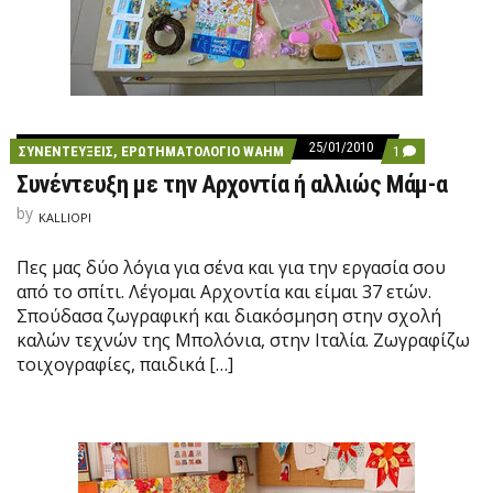
25/01/2010
C
ΣΥΝΕΝΤΕΎΞΕΙΣ, ΕΡΩΤΗΜΑΤΟΛΌΓΙΟ WAHM
1
O
Συνέντευξη με την Αρχοντία ή αλλιώς Μάμ-α
M
M
by
E
KALLIOPI
N
T
Πες μας δύο λόγια για σένα και για την εργασία σου
O
N
από το σπίτι. Λέγομαι Αρχοντία και είμαι 37 ετών.
Σ
Σπούδασα ζωγραφική και διακόσμηση στην σχολή
Υ
Ν
καλών τεχνών της Μπολόνια, στην Ιταλία. Ζωγραφίζω
Έ
τοιχογραφίες, παιδικά […]
Ν
Τ
Ε
Υ
Ξ
Η
Μ
Ε