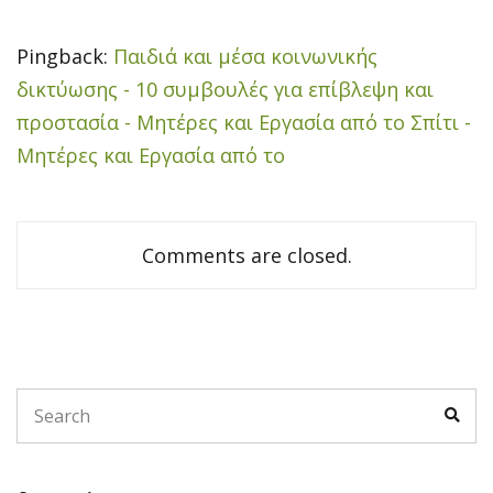
Pingback:
Παιδιά και μέσα κοινωνικής
δικτύωσης - 10 συμβουλές για επίβλεψη και
προστασία - Μητέρες και Εργασία από το Σπίτι -
Μητέρες και Εργασία από το
Comments are closed.
S
S
e
e
a
a
r
r
c
c
h