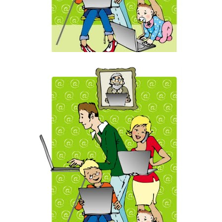
M
,
Ο
Υ
Π
Ο
Λ
Ο
Γ
Ι
Σ
Τ
Ή
Σ
Κ
Α
Ι
Τ
Ο
Ί
Ν
Τ
Ε
Ρ
Ν
Ε
Τ