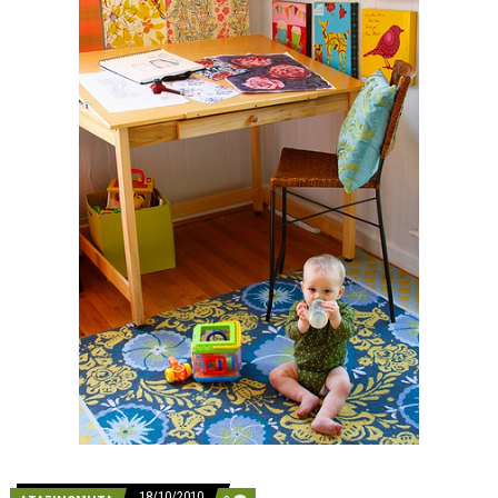
Τ
Η
Ν
Α
Ρ
Χ
Ο
Ν
Τ
Ί
Α
Ή Α
Λ
Λ
Ι
Ώ
Σ
Μ
Ά
Μ
-
Α
18/10/2010